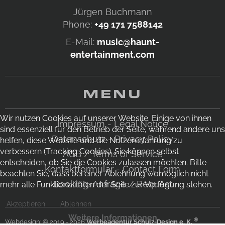
Jürgen Buchmann
Phone:
+49 171 7588142
E-Mail:
music@haunt-
entertainment.com
MENU
Wir nutzen Cookies auf unserer Website. Einige von ihnen
Impressum - Legal Notice
sind essenziell für den Betrieb der Seite, während andere uns
Datenschutz - Privacy Policy
helfen, diese Website und die Nutzererfahrung zu
verbessern (Tracking Cookies). Sie können selbst
AGB / Terms of Service
entscheiden, ob Sie die Cookies zulassen möchten. Bitte
Kontaktformular - Contact Form
beachten Sie, dass bei einer Ablehnung womöglich nicht
Booking-Anfrage / Request
mehr alle Funktionalitäten der Seite zur Verfügung stehen.
Akzeptieren
Ablehnen
Weitere Informationen
®
Webdesign: © 2019 - 2026
Werbeagentur Schulz-Design e. K.