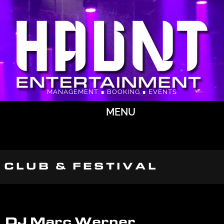
MANAGEMENT ∎ BOOKING ∎ EVENTS
MENU
CLUB & FESTIVAL
DJ Marc Werner